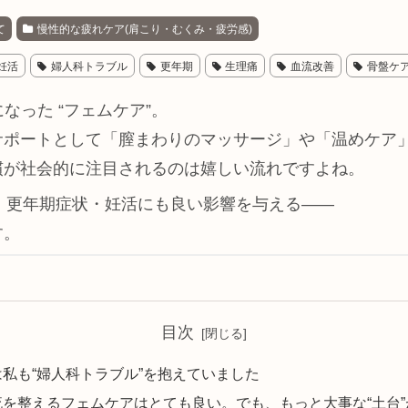
て
慢性的な疲れケア(肩こり・むくみ・疲労感)
妊活
婦人科トラブル
更年期
生理痛
血流改善
骨盤ケ
なった “フェムケア”。
サポートとして「膣まわりのマッサージ」や「温めケア
慣が社会的に注目されるのは嬉しい流れですよね。
・更年期症状・妊活にも良い影響を与える——
す。
目次
は私も“婦人科トラブル”を抱えていました
流を整えるフェムケアはとても良い。でも、もっと大事な“土台”