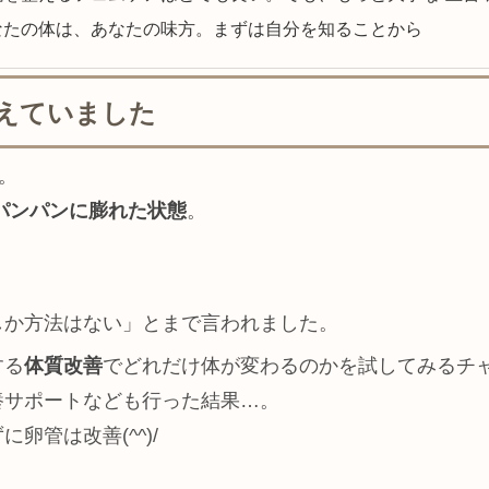
なたの体は、あなたの味方。まずは自分を知ることから
抱えていました
。
でパンパンに膨れた状態
。
。
しか方法はない」とまで言われました。
する
体質改善
でどれだけ体が変わるのかを試してみるチ
養サポートなども行った結果…。
管は改善(^^)/