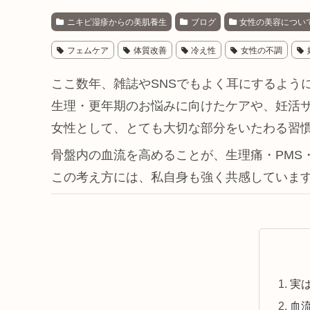
ニキビ湿疹からの美肌養生
ブログ
女性の美容につい
フェムケア
体質改善
冷え性
女性の不調
ここ数年、雑誌やSNSでもよく耳にするように
生理・更年期のお悩みに向けたケアや、妊活
女性として、とても大切な部分をいたわる習
骨盤内の血流を高めることが、生理痛・PMS
この考え方には、私自身も強く共感していま
実
血