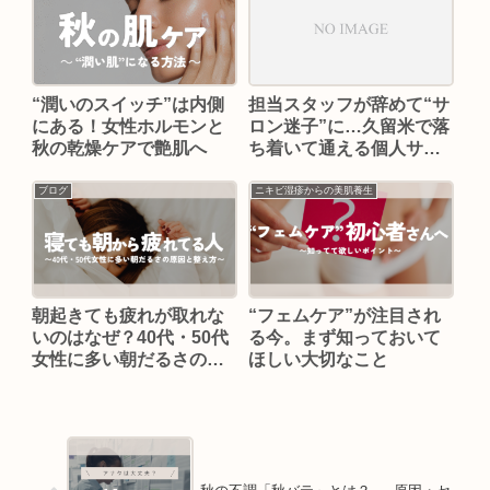
“潤いのスイッチ”は内側
担当スタッフが辞めて“サ
にある！女性ホルモンと
ロン迷子”に…久留米で落
秋の乾燥ケアで艶肌へ
ち着いて通える個人サロ
ンを探している方へ
ブログ
ニキビ湿疹からの美肌養生
朝起きても疲れが取れな
“フェムケア”が注目され
いのはなぜ？40代・50代
る今。まず知っておいて
女性に多い朝だるさの原
ほしい大切なこと
因と整え方【久留米】